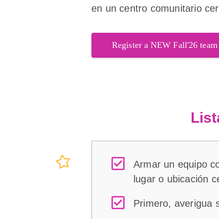
en un centro comunitario ce
Register a NEW Fall'26 team
List
Armar un equipo co
lugar o ubicación c
Primero, averigua 