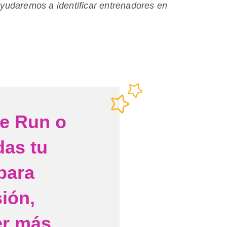
ayudaremos a identificar entrenadores en
he Run o
das tu
para
ión,
er más