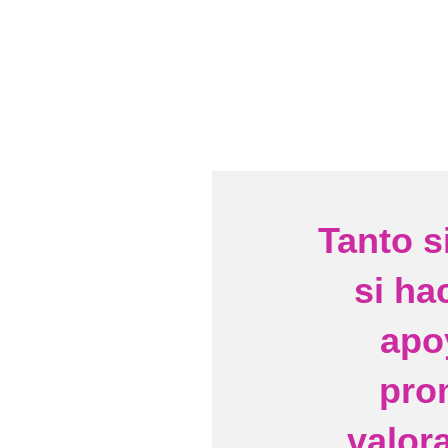
Tanto s
si ha
apo
pro
valor