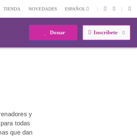
|
|
TIENDA
NOVEDADES
ESPAÑOL
Donar
Inscríbete
trenadores y
a para todas
onas que dan